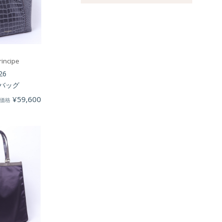
の
品
商
商
品
品
incipe
26
バッグ
¥
59,600
価格