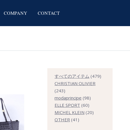
COMPANY
CONTACT
479
すべてのアイテム
479
個
CHRISTIAN OLIVIER
243
の
243
個
98
商
modaprincipe
98
の
60
個
品
ELLE SPORT
60
商
個
の
20
MICHEL KLEIN
20
品
41
の
商
個
OTHER
41
個
商
品
の