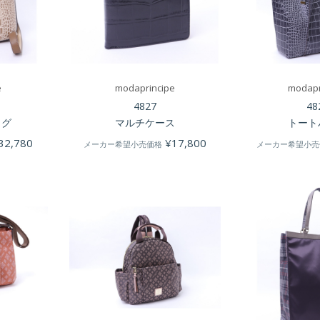
e
modaprincipe
modapr
4827
48
ッグ
マルチケース
トート
32,780
¥
17,800
メーカー希望小売価格
メーカー希望小売