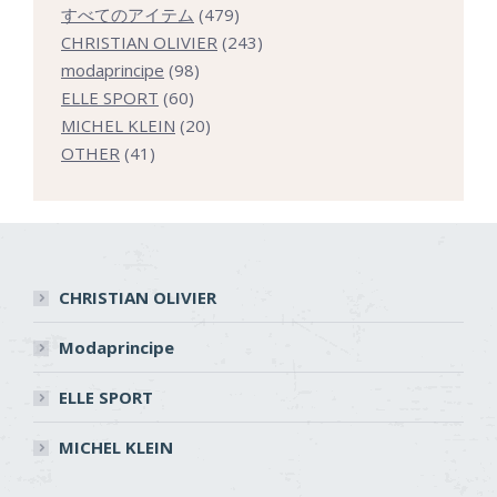
479
すべてのアイテム
479
個
243
CHRISTIAN OLIVIER
243
98
の
個
modaprincipe
98
60
個
商
の
ELLE SPORT
60
個
の
20
品
商
MICHEL KLEIN
20
41
の
商
個
品
OTHER
41
個
商
品
の
の
品
商
商
品
品
CHRISTIAN OLIVIER
Modaprincipe
ELLE SPORT
MICHEL KLEIN