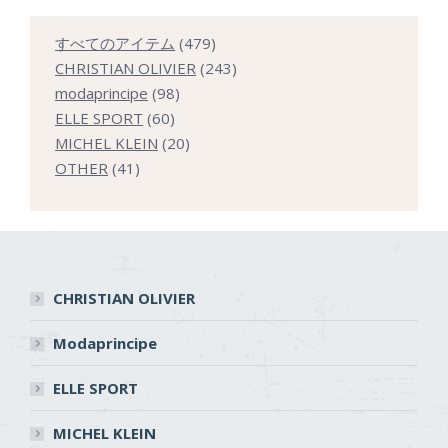
479
すべてのアイテム
479
個
243
CHRISTIAN OLIVIER
243
98
の
個
modaprincipe
98
60
個
商
の
ELLE SPORT
60
個
の
20
品
商
MICHEL KLEIN
20
41
の
商
個
品
OTHER
41
個
商
品
の
の
品
商
商
品
品
CHRISTIAN OLIVIER
Modaprincipe
ELLE SPORT
MICHEL KLEIN