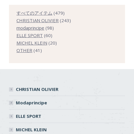
479
すべてのアイテム
479
個
243
CHRISTIAN OLIVIER
243
98
の
個
modaprincipe
98
60
個
商
の
ELLE SPORT
60
個
の
20
品
商
MICHEL KLEIN
20
41
の
商
個
品
OTHER
41
個
商
品
の
の
品
商
商
品
品
CHRISTIAN OLIVIER
Modaprincipe
ELLE SPORT
MICHEL KLEIN