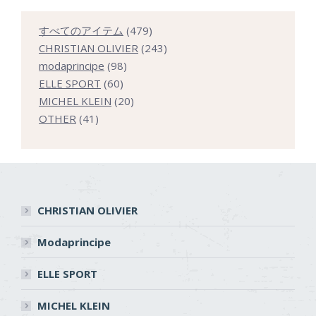
479
すべてのアイテム
479
個
243
CHRISTIAN OLIVIER
243
98
の
個
modaprincipe
98
60
個
商
の
ELLE SPORT
60
個
の
20
品
商
MICHEL KLEIN
20
41
の
商
個
品
OTHER
41
個
商
品
の
の
品
商
商
品
品
CHRISTIAN OLIVIER
Modaprincipe
ELLE SPORT
MICHEL KLEIN