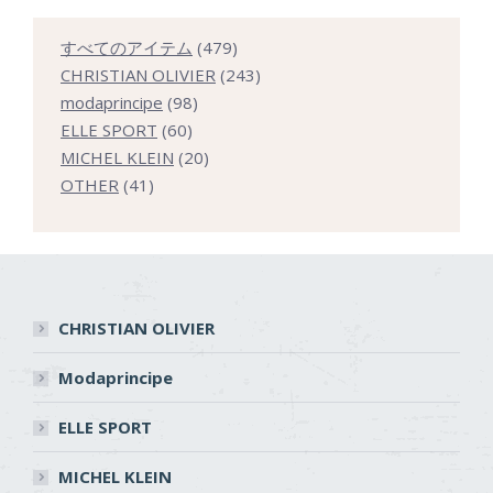
479
すべてのアイテム
479
個
243
CHRISTIAN OLIVIER
243
98
の
個
modaprincipe
98
60
個
商
の
ELLE SPORT
60
個
の
20
品
商
MICHEL KLEIN
20
41
の
商
個
品
OTHER
41
個
商
品
の
の
品
商
商
品
品
CHRISTIAN OLIVIER
Modaprincipe
ELLE SPORT
MICHEL KLEIN