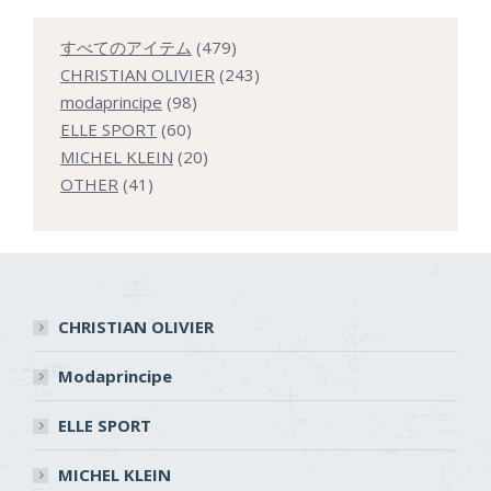
479
すべてのアイテム
479
個
243
CHRISTIAN OLIVIER
243
98
の
個
modaprincipe
98
60
個
商
の
ELLE SPORT
60
個
の
20
品
商
MICHEL KLEIN
20
41
の
商
個
品
OTHER
41
個
商
品
の
の
品
商
商
品
品
CHRISTIAN OLIVIER
Modaprincipe
ELLE SPORT
MICHEL KLEIN