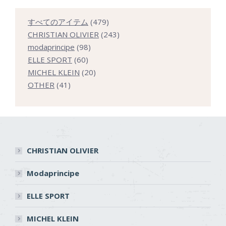
479
すべてのアイテム
479
個
243
CHRISTIAN OLIVIER
243
98
の
個
modaprincipe
98
60
個
商
の
ELLE SPORT
60
個
の
20
品
商
MICHEL KLEIN
20
41
の
商
個
品
OTHER
41
個
商
品
の
の
品
商
商
品
品
CHRISTIAN OLIVIER
Modaprincipe
ELLE SPORT
MICHEL KLEIN