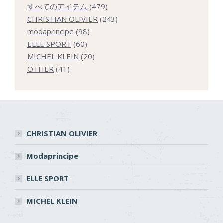
479
すべてのアイテム
479
個
243
CHRISTIAN OLIVIER
243
98
の
個
modaprincipe
98
60
個
商
の
ELLE SPORT
60
個
の
20
品
商
MICHEL KLEIN
20
41
の
商
個
品
OTHER
41
個
商
品
の
の
品
商
商
品
品
CHRISTIAN OLIVIER
Modaprincipe
ELLE SPORT
MICHEL KLEIN