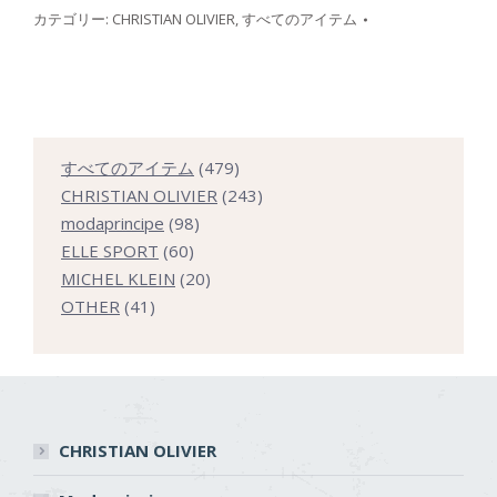
カテゴリー:
CHRISTIAN OLIVIER
,
すべてのアイテム
479
すべてのアイテム
479
個
243
CHRISTIAN OLIVIER
243
98
の
個
modaprincipe
98
60
個
商
の
ELLE SPORT
60
個
の
20
品
商
MICHEL KLEIN
20
41
の
商
個
品
OTHER
41
個
商
品
の
の
品
商
商
品
品
CHRISTIAN OLIVIER