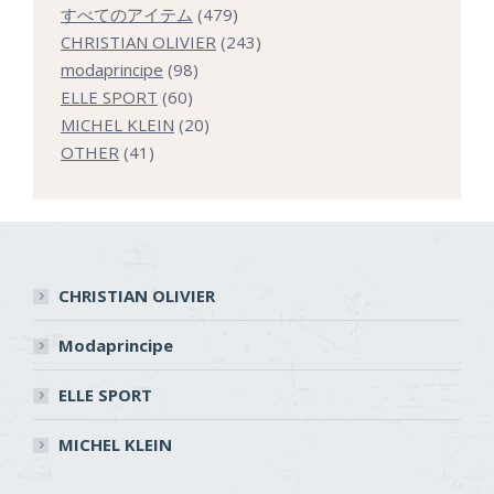
479
すべてのアイテム
479
個
243
CHRISTIAN OLIVIER
243
98
の
個
modaprincipe
98
60
個
商
の
ELLE SPORT
60
個
の
20
品
商
MICHEL KLEIN
20
41
の
商
個
品
OTHER
41
個
商
品
の
の
品
商
商
品
品
CHRISTIAN OLIVIER
Modaprincipe
ELLE SPORT
MICHEL KLEIN