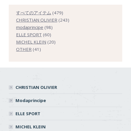
479
すべてのアイテム
479
個
243
CHRISTIAN OLIVIER
243
98
の
個
modaprincipe
98
60
個
商
の
ELLE SPORT
60
個
の
20
品
商
MICHEL KLEIN
20
41
の
商
個
品
OTHER
41
個
商
品
の
の
品
商
商
品
品
CHRISTIAN OLIVIER
Modaprincipe
ELLE SPORT
MICHEL KLEIN