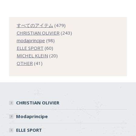
479
すべてのアイテム
479
個
243
CHRISTIAN OLIVIER
243
98
の
個
modaprincipe
98
60
個
商
の
ELLE SPORT
60
個
の
20
品
商
MICHEL KLEIN
20
41
の
商
個
品
OTHER
41
個
商
品
の
の
品
商
商
品
品
CHRISTIAN OLIVIER
Modaprincipe
ELLE SPORT