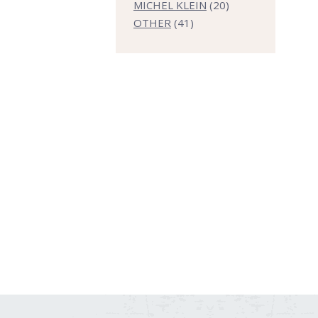
商
個
の
20
MICHEL KLEIN
20
品
41
の
商
個
OTHER
41
個
商
品
の
の
品
商
商
品
品