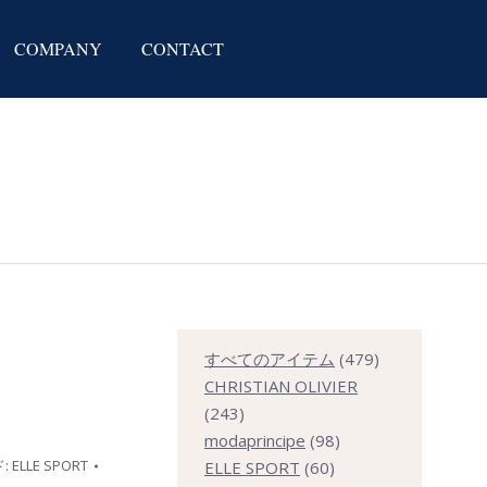
COMPANY
CONTACT
479
すべてのアイテム
479
個
CHRISTIAN OLIVIER
243
の
243
個
98
商
modaprincipe
98
:
ELLE SPORT
の
60
個
品
ELLE SPORT
60