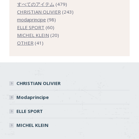
479
すべてのアイテム
479
個
243
CHRISTIAN OLIVIER
243
98
の
個
modaprincipe
98
60
個
商
の
ELLE SPORT
60
個
の
20
品
商
MICHEL KLEIN
20
41
の
商
個
品
OTHER
41
個
商
品
の
の
品
商
商
品
品
CHRISTIAN OLIVIER
Modaprincipe
ELLE SPORT
MICHEL KLEIN