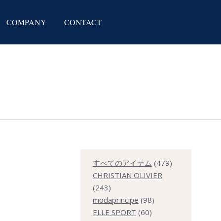
COMPANY
CONTACT
479
すべてのアイテム
479
個
CHRISTIAN OLIVIER
243
の
243
個
98
商
modaprincipe
98
の
60
個
品
ELLE SPORT
60