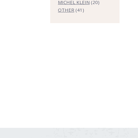
商
個
の
20
MICHEL KLEIN
20
品
41
の
商
個
OTHER
41
個
商
品
の
の
品
商
商
品
品