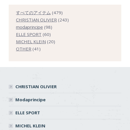
479
すべてのアイテム
479
個
243
CHRISTIAN OLIVIER
243
98
の
個
modaprincipe
98
60
個
商
の
ELLE SPORT
60
個
の
20
品
商
MICHEL KLEIN
20
41
の
商
個
品
OTHER
41
個
商
品
の
の
品
商
商
品
品
CHRISTIAN OLIVIER
Modaprincipe
ELLE SPORT
MICHEL KLEIN