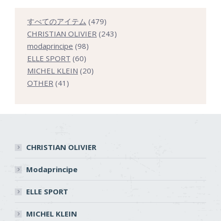
479
すべてのアイテム
479
個
243
CHRISTIAN OLIVIER
243
98
の
個
modaprincipe
98
60
個
商
の
ELLE SPORT
60
個
の
20
品
商
MICHEL KLEIN
20
41
の
商
個
品
OTHER
41
個
商
品
の
の
品
商
商
品
品
CHRISTIAN OLIVIER
Modaprincipe
ELLE SPORT
MICHEL KLEIN