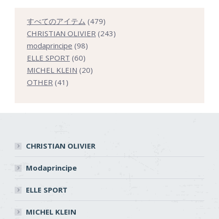
479
すべてのアイテム
479
個
243
CHRISTIAN OLIVIER
243
98
の
個
modaprincipe
98
60
個
商
の
ELLE SPORT
60
個
の
20
品
商
MICHEL KLEIN
20
41
の
商
個
品
OTHER
41
個
商
品
の
の
品
商
商
品
品
CHRISTIAN OLIVIER
Modaprincipe
ELLE SPORT
MICHEL KLEIN