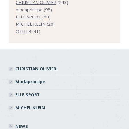
個
243
CHRISTIAN OLIVIER
243
98
の
個
modaprincipe
98
60
個
商
の
ELLE SPORT
60
個
の
20
品
商
MICHEL KLEIN
20
41
の
商
個
品
OTHER
41
個
商
品
の
の
品
商
商
品
品
CHRISTIAN OLIVIER
Modaprincipe
ELLE SPORT
MICHEL KLEIN
NEWS