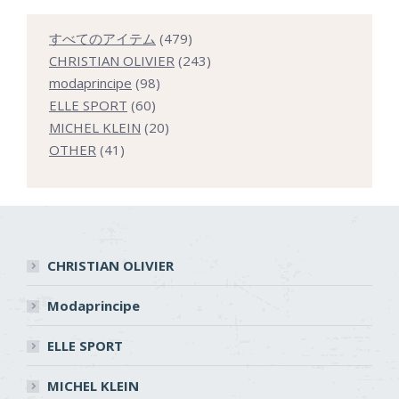
479
すべてのアイテム
479
個
243
CHRISTIAN OLIVIER
243
98
の
個
modaprincipe
98
60
個
商
の
ELLE SPORT
60
個
の
20
品
商
MICHEL KLEIN
20
41
の
商
個
品
OTHER
41
個
商
品
の
の
品
商
商
品
品
CHRISTIAN OLIVIER
Modaprincipe
ELLE SPORT
MICHEL KLEIN